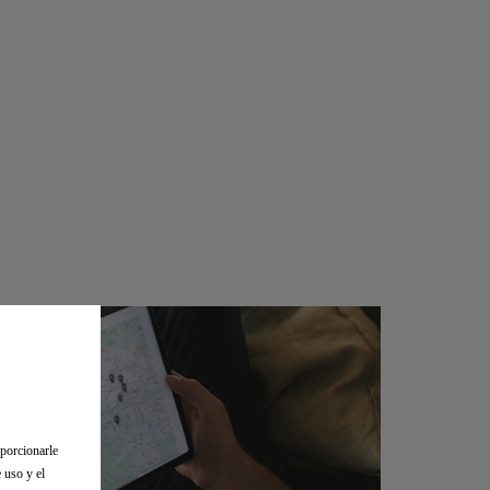
oporcionarle
 uso y el