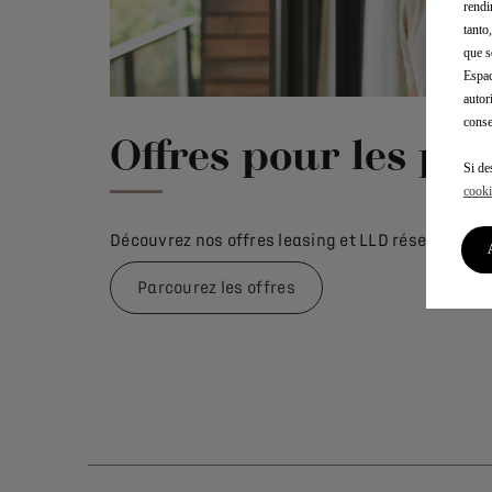
rendi
tanto
que s
Espac
autor
conse
Offres pour les pro
Si de
cooki
Découvrez nos offres leasing et LLD réservées a
Parcourez les offres