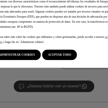
miento con diversas características como el reconocimiento del idioma, los resultados de búsque
, mejoran lo que le ofrecemos. Nuestro sitio también puede utilizar cookies de terceros para env
ean más adecuados para usted. Algunas cookies pueden ser tratadas por terceros situados en paí
io Económico Europeo (EEE), que pueden no disponer aún de una decisión de adecuación por p
idades europeas competentes en materia de protección de datos. En este caso, la transferencia se
ntimiento (art. 49.1a RGPD).
fessionnels
Localisez v
sea saber más sobre las cookies que utilizamos y cómo gestionarlas, puede acceder a nuestra
po
es
o haga clic en ' Administrar cokkies'.
ux professionnels
Retrouvez votre point de vent
ADMINISTRAR COOKIES
ACEPTAR TODO
Trouvez votre point de v
¿Deseas hablar con un asesor?