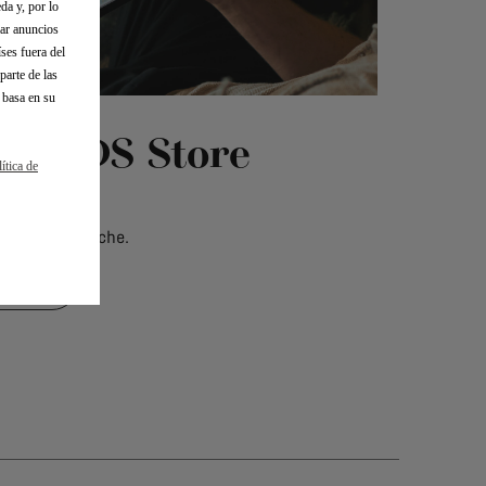
da y, por lo
iar anuncios
ses fuera del
arte de las
 basa en su
otre DS Store
lítica de
e le plus proche.
ente DS