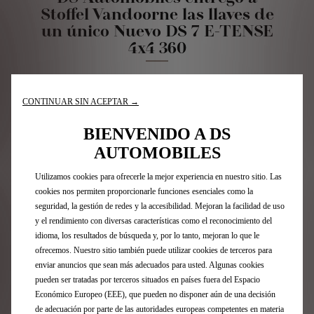
Stoffel Vandoorne las llaves de
un único Nuevo DS 7 E-TENSE
4x4 360
Para celebrar su nueva asociación en la Fórmula E a
partir de la temporada 9, que comenzó en México el 14
CONTINUAR SIN ACEPTAR →
de enero, DS Automobiles entregó al piloto belga de DS
PENSKE las llaves de un Nuevo DS 7 E-TENSE 4x4 360 en
BIENVENIDO A DS
Opéra Bleu Saphir, completo con un logo de Stoffel
AUTOMOBILES
Vandoorne.
Utilizamos cookies para ofrecerle la mejor experiencia en nuestro sitio. Las
cookies nos permiten proporcionarle funciones esenciales como la
seguridad, la gestión de redes y la accesibilidad. Mejoran la facilidad de uso
y el rendimiento con diversas características como el reconocimiento del
Afinado por DS Performance, el Nuevo DS 7 E-
idioma, los resultados de búsqueda y, por lo tanto, mejoran lo que le
TENSE 4x4 360 se beneficia directamente de la
ofrecemos. Nuestro sitio también puede utilizar cookies de terceros para
experiencia del fabricante francés y de los
títulos ganados en la Fórmula E. Este DS7
enviar anuncios que sean más adecuados para usted. Algunas cookies
deportivo utiliza un sistema de propulsión
pueden ser tratadas por terceros situados en países fuera del Espacio
híbrido recargable que produce 360 caballos de
Económico Europeo (EEE), que pueden no disponer aún de una decisión
fuerza, acoplado a una transmisión inteligente
de adecuación por parte de las autoridades europeas competentes en materia