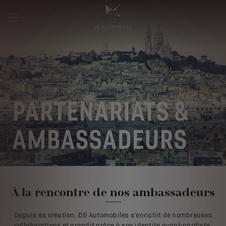
PARTENARIATS &
AMBASSADEURS
À la rencontre de nos ambassadeurs
Depuis sa création, DS Automobiles s'enrichit de nombreuses
collaborations et grandit grâce à son identité avant-gardiste.