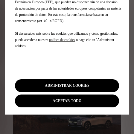
Económico Europeo (EEE), que pueden no disponer aún de una decisión
de adecuación por parte de las autoridades europeas competentes en materia
de protección de datos. En este caso, la transferencia se basa en su
Actualités DS
consentimiento (art. 49.1a RGPD).
Si desea saber más sobre las cookies que utilizamos y cómo gestionarlas,
Restez informé des dernières actualités évènements et
puede acceder a nuestra
política de cookies
o haga clic en ' Administrar
nouveautés DS Automobiles
cokkies'.
Découvrez
ADMINISTRAR COOKIES
ACEPTAR TODO