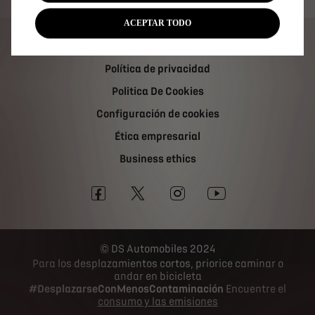
ACEPTAR TODO
Información legal
Política de privacidad
Politica De Cookies
Configuración de cookies
Ética empresarial
Business ethics
DS Automobiles 2024
Para los desplazamientos cortos, priorice caminar o
andar en bicicleta
#DesplazarseConMenosContaminación
Encuentre el
consumo y las emisiones