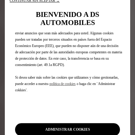
CONTINUAR SIN ACEPTAR →
cookies nos permiten proporcionarle funciones esenciales como la
seguridad, la gestión de redes y la accesibilidad. Mejoran la facilidad de uso
ACCESO RÁPIDO
BIENVENIDO A DS
y el rendimiento con diversas características como el reconocimiento del
idioma, los resultados de búsqueda y, por lo tanto, mejoran lo que le
AUTOMOBILES
ofrecemos. Nuestro sitio también puede utilizar cookies de terceros para
Ofertas para particulares
enviar anuncios que sean más adecuados para usted. Algunas cookies
Tecnologías
pueden ser tratadas por terceros situados en países fuera del Espacio
Encontrar un punto de venta
Económico Europeo (EEE), que pueden no disponer aún de una decisión
Contáctenos
de adecuación por parte de las autoridades europeas competentes en materia
¿Deseas hablar con un asesor?
de protección de datos. En este caso, la transferencia se basa en su
consentimiento (art. 49.1a RGPD).
POSTVENTA
Si desea saber más sobre las cookies que utilizamos y cómo gestionarlas,
puede acceder a nuestra
política de cookies
o haga clic en ' Administrar
Programar una cita en línea
cokkies'.
Campañas de Seguridad
DESCUBRE
Fórmula E
ADMINISTRAR COOKIES