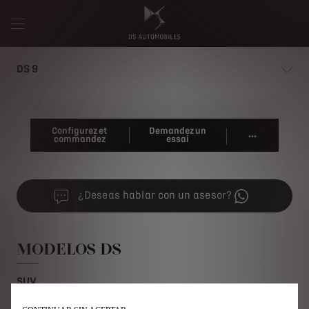
DS 9
Configurez et
Demandez un
...
commandez
essai
¿Deseas hablar con un asesor?
MODELOS DS
SUV
Hatchbacks
Utilizamos cookies para ofrecerle la mejor experiencia en nuestro sitio. Las