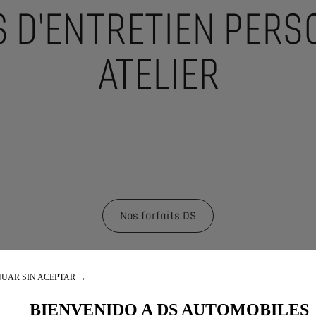
S D'ENTRETIEN PERS
ATELIER
Nos forfaits DS
UAR SIN ACEPTAR →
BIENVENIDO A DS AUTOMOBILES