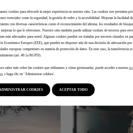
PAGNEMENT À CHA
zamos cookies para ofrecerle la mejor experiencia en nuestro sitio. Las cookies nos permiten pr
ones esenciales como la seguridad, la gestión de redes y la accesibilidad. Mejoran la facilidad de
miento con diversas características como el reconocimiento del idioma, los resultados de búsque
, mejoran lo que le ofrecemos. Nuestro sitio también puede utilizar cookies de terceros para env
ean más adecuados para usted. Algunas cookies pueden ser tratadas por terceros situados en paí
io Económico Europeo (EEE), que pueden no disponer aún de una decisión de adecuación por p
idades europeas competentes en materia de protección de datos. En este caso, la transferencia se
ntimiento (art. 49.1a RGPD).
-MESURE
sea saber más sobre las cookies que utilizamos y cómo gestionarlas, puede acceder a nuestra
po
es
o haga clic en ' Administrar cokkies'.
ADMINISTRAR COOKIES
ACEPTAR TODO