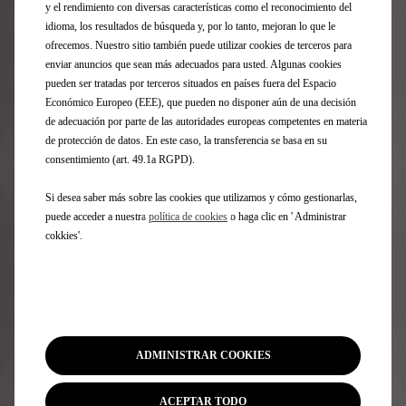
conditions exceptionnelles.
y el rendimiento con diversas características como el reconocimiento del
idioma, los resultados de búsqueda y, por lo tanto, mejoran lo que le
Pour cet engagement passionné et durable, le musée du Louvre
ofrecemos. Nuestro sitio también puede utilizar cookies de terceros para
honore DS Automobiles en tant que Grand Mécène. En cette fin
enviar anuncios que sean más adecuados para usted. Algunas cookies
d’année 2023, le nom « DS Automobiles » a été gravé dans le
pueden ser tratadas por terceros situados en países fuera del Espacio
Hall Napoléon, sous la Pyramide.
Económico Europeo (EEE), que pueden no disponer aún de una decisión
de adecuación por parte de las autoridades europeas competentes en materia
« À travers son ambition d’incarner le savoir-faire
de protección de datos. En este caso, la transferencia se basa en su
français du luxe dans l’univers automobile, la Marque
consentimiento (art. 49.1a RGPD).
DS entre en parfaite résonnance avec le musée du
Louvre. Intégrer la liste des Grands Mécènes est une
Si desea saber más sobre las cookies que utilizamos y cómo gestionarlas,
fierté pour les femmes et les hommes de DS
puede acceder a nuestra
política de cookies
o haga clic en ' Administrar
Automobiles, qui cultivent au quotidien la quête de
cokkies'.
l’excellence. »
Olivier François, Directeur de DS Automobiles
Découvrez l'historique du partenariat
ADMINISTRAR COOKIES
ACEPTAR TODO