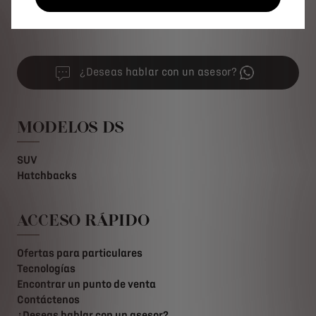
Retour aux actualités
¿Deseas hablar con un asesor?
MODELOS DS
SUV
Hatchbacks
ACCESO RÁPIDO
Ofertas para particulares
Tecnologías
Encontrar un punto de venta
Contáctenos
¿Deseas hablar con un asesor?